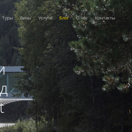
Туры
Визы
Услуги
Блог
О нас
Контакты
и
д
t