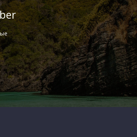
ber
ные