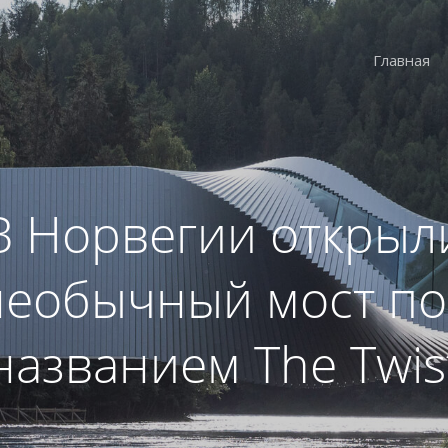
Главная
В Норвегии открыл
необычный мост по
названием The Twis