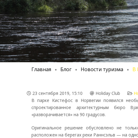
Главная
Блог
Новости туризма
В 
•
•
•
23 сентября 2019, 15:10
Holiday Club
Но
В парке Кистефос в Норвегии появился необы
спроектированное архитектурным бюро Bja
«разворачивается» на 90 градусов.
Оригинальное решение обусловлено не тольк
расположен на берегах реки Раннсэльв — на одно