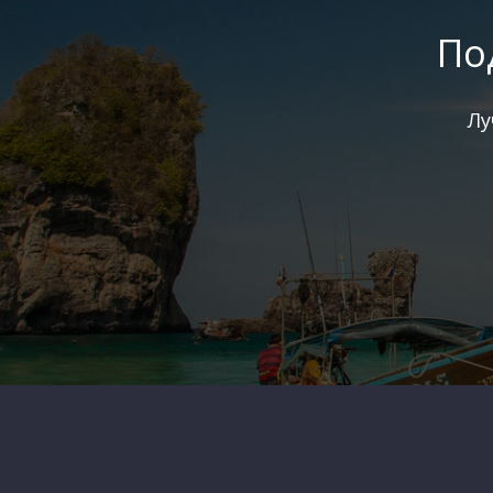
По
Лу