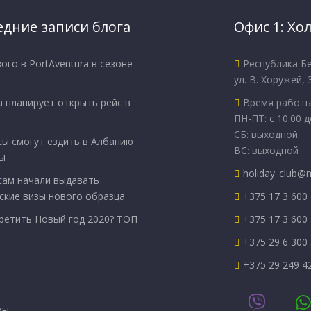
едние записи блога
Офис 1: Хо
ого в PortAventura в сезоне
Республика Бе
ул. В. Хоружей, 
 планирует открыть рейс в
Время работы
ПН-ПТ: с 10:00 д
СБ: выходной
сы смогут ездить в Албанию
ВС: выходной
ы
holiday_club@m
сам начали выдавать
ские визы нового образца
+375 17 3 600
ретить Новый год 2020? ТОП
+375 17 3 600
+375 29 6 300
+375 29 249 4
ры